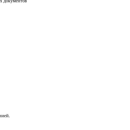
их документов
нией.