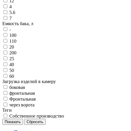
12
4
5.6
7
Емкость бака, л
-
100
110
20
200
25
40
50
60
Загрузка изделий в камеру
боковая
фронтальная
Фронтальная
через ворота
Теги
Собственное производство