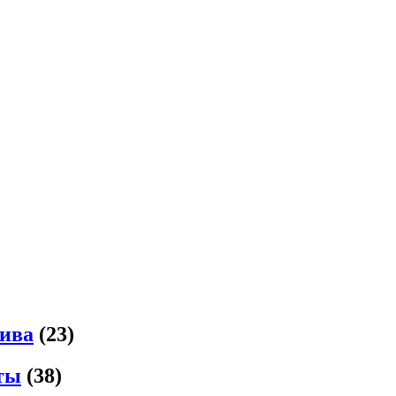
зива
(23)
ты
(38)