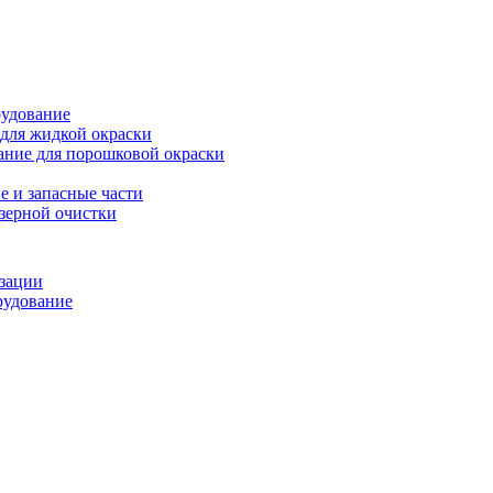
рудование
для жидкой окраски
ание для порошковой окраски
 и запасные части
зерной очистки
изации
рудование