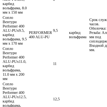
карбид
вольфрама, 8.0
мм x 150 мм
Сопло
Срок служ
Вентури
часов.
Performer 400
Оболочка:
ALU-PUx9.5,
9,5
PERFORMER
карбид
Резьба: А
карбид
400 ALU-PU
вольфрама
мм под
вольфрама, 9.5
соплодерж
мм x 170 мм
Входной д
Сопло
мм.
Вентури
Performer 400
ALU-PUx11.0,
11
карбид
вольфрама,
11.0 мм x 200
мм
Сопло
Вентури
Performer 400
ALU-PUx12.5,
12,5
карбид
вольфрама,