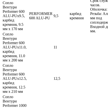
Срок служ
Сопло
часов.
Вентури
Оболочка:
Performer 600
PERFORMER
карбид
Резьба: А
ALU-PUx9.5,
9,5
600 ALU-PU
кремния
мм под
карбид
соплодерж
кремния, 9.5
Входной д
мм x 170 мм
мм.
Сопло
Вентури
Performer 600
ALU-PUx11.0,
11
карбид
кремния, 11.0
мм x 200 мм
Сопло
Вентури
Performer 600
ALU-PUx12.5,
12,5
карбид
кремния, 12.5
мм x 210 мм
Сопло
Вентури
Performer 1000