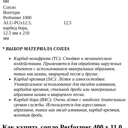
мм
Сопло
Вентури
Performer 1000
ALU-PUx12.5,
12,5
карбид бора,
12.5 мм x 210
мм
* ВЫБОР МАТЕРИАЛА СОПЛА
Карбид вольфрама (TC): Стойкое к механическим
воздействиям. Применяется для обработки наружных
объектов с использованием минеральных абразивов,
таких как шлаки, кварцевый песок и другие.
Карбид кремния (SiC): Лёгкое и износостойкое.
Универсальное использование для оксидов алюминия,
карбидов кремния, стальной дроби или минеральных
абразивов шлака и кварцевого песка.
Карбид бора (B4C): Очень лёгкое с наиболее длительным
сроком службы. Используется для агрессивных
абразивов, таких как оксид алюминия, карбид кремния,
колотая дробь.
Как купить сопло Performer 400 х 11.0