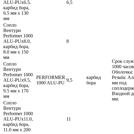
ALU-PUx6.5,
6,5
карбид бора,
6.5 мм x 130
мм
Сопло
Вентури
Performer 1000
ALU-PUx8.0,
8
карбид бора,
8.0 мм x 150
мм
Срок служ
Сопло
1000 часов
Вентури
Оболочка:
Performer 1000
PERFORMER
карбид
Резьба: А
ALU-PUx9.5,
9,5
1000 ALU-PU
бора
мм под
карбид бора,
соплодерж
9.5 мм x 170
Входной д
мм
мм.
Сопло
Вентури
Performer 1000
ALU-PUx11.0,
11
карбид бора,
11.0 мм x 200