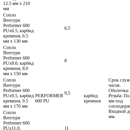
12.5 мм x 210
мм
Сопло
Вентури
Performer 600
6,5
PUx6.5, карбид
кремния, 6.5
мм x 130 мм
Сопло
Вентури
Performer 600
8
PUx8.0, карбид
кремния, 8.0
мм x 150 мм
Сопло
Срок служ
Вентури
часов.
Performer 600
Оболочка:
9,5
PUx9.5, карбид
PERFORMER
карбид
Резьба: По
кремния, 9.5
600 PU
кремния
мм под
мм x 170 мм
соплодерж
Входной д
Сопло
мм.
Вентури
Performer 600
PUx11.0,
11