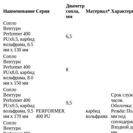
Диаметр
Наименование
Серия
сопла,
Материал*
Характер
мм
Сопло
Вентури
Performer 400
6,5
PUx6.5, карбид
вольфрама, 6.5
мм x 130 мм
Сопло
Вентури
Performer 400
8
PUx8.0, карбид
вольфрама, 8.0
мм x 150 мм
Сопло
Вентури
Срок служ
Performer 400
часов.
9,5
PUx9.5, карбид
Оболочка:
вольфрама, 9.5
PERFORMER
карбид
Резьба: По
мм x 170 мм
400 PU
вольфрама
мм под
соплодерж
Сопло
Входной д
Вентури
мм.