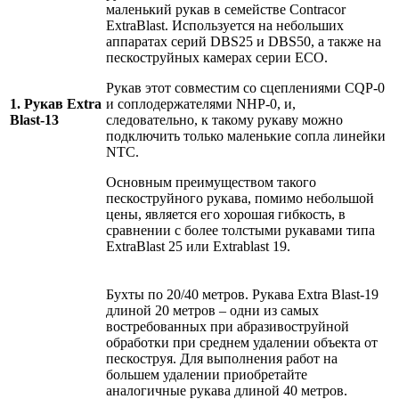
маленький рукав в семействе Contracor
ExtraBlast. Используется на небольших
аппаратах серий DBS25 и DBS50, а также на
пескоструйных камерах серии ECO.
Рукав этот совместим со сцеплениями CQP-0
1. Рукав Extra
и соплодержателями NHP-0, и,
Blast-13
следовательно, к такому рукаву можно
подключить только маленькие сопла линейки
NTC.
Основным преимуществом такого
пескоструйного рукава, помимо небольшой
цены, является его хорошая гибкость, в
сравнении с более толстыми рукавами типа
ExtraBlast 25 или Extrablast 19.
Бухты по 20/40 метров. Рукава Extra Blast-19
длиной 20 метров – одни из самых
востребованных при абразивоструйной
обработки при среднем удалении объекта от
пескоструя. Для выполнения работ на
большем удалении приобретайте
аналогичные рукава длиной 40 метров.