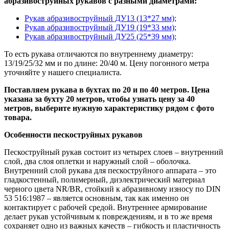
абразивоструйных рукавов с разными диаметрами:
Рукав абразивоструйный ДУ13 (13*27 мм);
Рукав абразивоструйный ДУ19 (19*33 мм);
Рукав абразивоструйный ДУ25 (25*39 мм);
То есть рукава отличаются по внутреннему диаметру:
13/19/25/32 мм и по длине: 20/40 м. Цену погонного метра
уточняйте у нашего специалиста.
Поставляем рукава в бухтах по 20 и по 40 метров. Цена
указана за бухту 20 метров, чтобы узнать цену за 40
метров, выберите нужную характеристику рядом с фото
товара.
Особенности пескоструйных рукавов
Пескоструйный рукав состоит из четырех слоев – внутренний
слой, два слоя оплетки и наружный слой – оболочка.
Внутренний слой рукава для пескоструйного аппарата – это
гладкостенный, полимерный, диэлектрический материал
черного цвета NR/BR, стойкий к абразивному износу по DIN
53 516:1987 – является основным, так как именно он
контактирует с рабочей средой. Внутреннее армирование
делает рукав устойчивым к повреждениям, и в то же время
сохраняет одно из важных качеств – гибкость и пластичность