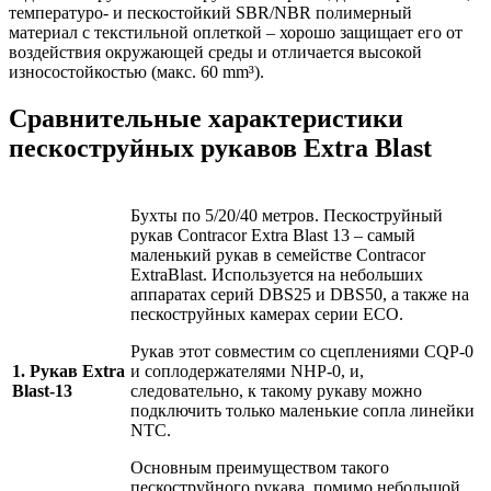
температуро- и пескостойкий SBR/NBR полимерный
материал с текстильной оплеткой – хорошо защищает его от
воздействия окружающей среды и отличается высокой
износостойкостью (макс. 60 mm³).
Сравнительные характеристики
пескоструйных рукавов Extra Blast
Бухты по 5/20/40 метров. Пескоструйный
рукав Contracor Extra Blast 13 – самый
маленький рукав в семействе Contracor
ExtraBlast. Используется на небольших
аппаратах серий DBS25 и DBS50, а также на
пескоструйных камерах серии ECO.
Рукав этот совместим со сцеплениями CQP-0
1. Рукав Extra
и соплодержателями NHP-0, и,
Blast-13
следовательно, к такому рукаву можно
подключить только маленькие сопла линейки
NTC.
Основным преимуществом такого
пескоструйного рукава, помимо небольшой