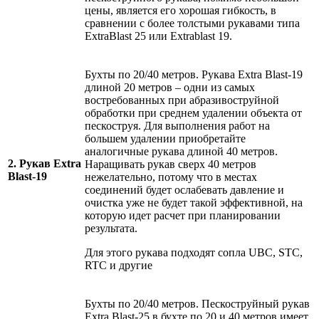
цены, является его хорошая гибкость, в
сравнении с более толстыми рукавами типа
ExtraBlast 25 или Extrablast 19.
Бухты по 20/40 метров. Рукава Extra Blast-19
длиной 20 метров – одни из самых
востребованных при абразивоструйной
обработки при среднем удалении объекта от
пескоструя. Для выполнения работ на
большем удалении приобретайте
аналогичные рукава длиной 40 метров.
2. Рукав Extra
Наращивать рукав сверх 40 метров
Blast-19
нежелательно, потому что в местах
соединений будет ослабевать давление и
очистка уже не будет такой эффективной, на
которую идет расчет при планировании
результата.
Для этого рукава подходят сопла UBC, STC,
RTC и другие
Бухты по 20/40 метров. Пескоструйный рукав
Extra Blast-25 в бухте по 20 и 40 метров имеет