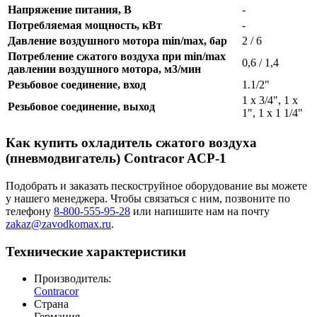
Напряжение питания, В
-
Потребляемая мощность, кВт
-
Давление воздушного мотора min/max, бар
2 / 6
Потребление сжатого воздуха при min/max
0,6 / 1,4
давлении воздушного мотора, м3/мин
Резьбовое соединение, вход
1.1/2"
1 x 3/4", 1 x
Резьбовое соединение, выход
1", 1 x 1 1/4"
Как купить охладитель сжатого воздуха
(пневмодвигатель) Contracor ACP-1
Подобрать и заказать пескоструйное оборудование вы можете
у нашего менеджера. Чтобы связаться с ним, позвоните по
телефону
8-800-555-95-28
или напишите нам на почту
zakaz@zavodkomax.ru
.
Технические характеристики
Производитель:
Contracor
Страна
Германия