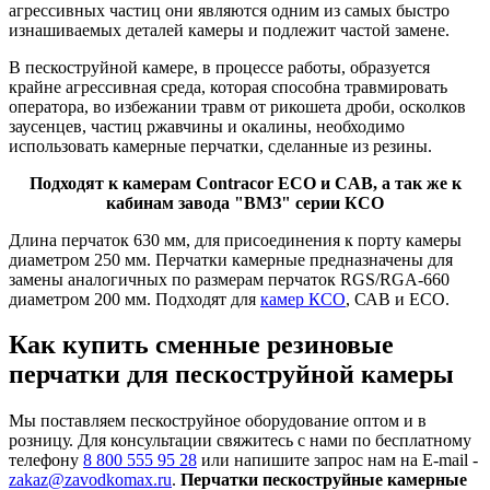
агрессивных частиц они являются одним из самых быстро
изнашиваемых деталей камеры и подлежит частой замене.
В пескоструйной камере, в процессе работы, образуется
крайне агрессивная среда, которая способна травмировать
оператора, во избежании травм от рикошета дроби, осколков
заусенцев, частиц ржавчины и окалины, необходимо
использовать камерные перчатки, сделанные из резины.
Подходят к камерам Contracor ECO и CAB, а так же к
кабинам завода "ВМЗ" серии КСО
Длина перчаток 630 мм, для присоединения к порту камеры
диаметром 250 мм. Перчатки камерные предназначены для
замены аналогичных по размерам перчаток RGS/RGA-660
диаметром 200 мм. Подходят для
камер КСО
, САВ и ЕСО.
Как купить сменные резиновые
перчатки для пескоструйной камеры
Мы поставляем пескоструйное оборудование оптом и в
розницу. Для консультации свяжитесь с нами по бесплатному
телефону
8 800 555 95 28
или напишите запрос нам на E-mail -
zakaz@zavodkomax.ru
.
Перчатки пескоструйные камерные